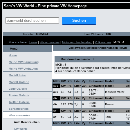
Sam´s VW World - Eine private VW Homepage
Hits total :
6585824
Last 24 hours :
106
You are here :
Home
|
Wissenswertes
|
Motorkennbuchstaben
|
Volkswagen
| MKB : 4
Volkswagen Motorkennbuchstaben (MKB)
Menü
Home
Motorkennbuchstabe : 4
Meine VW Sammlung
MKB : 4
Hier siehst du eine Auflistung mit einigen Infos der Mot
Meine VW Umbauten
4
als Kennbuchstaben haben.
Modell Infos
MKB
KW
PS
Liter
Zyl.
Einbauzeit
Modell
Be
Modell Galerie
469
KW
PS
Liter
Zyl.
Einbauzeit
Modell
Be
Logo Galerie
12/77 -
469
48
64
1,6
4
Industriemotor
03/94
Poster Galerie
4A
KW
PS
Liter
Zyl.
Einbauzeit
Modell
Be
Treffen Galerie
08/88 -
4A
125
170
2,4
6
Passat
07/89
Schraubertips
4Y
KW
PS
Liter
Zyl.
Einbauzeit
Modell
Be
Wissenswertes
06/89 -
4x4
4Y
69
94
2,2
4
Taro
07/94
"N"
Auto Kennzeichen
MKB
KW
PS
Liter
Zyl.
Einbauzeit
Modell
Be
CW Werte