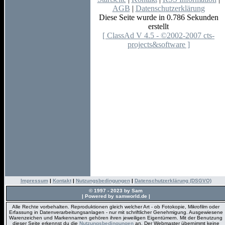
AGB
|
Datenschutzerklärung
Diese Seite wurde in 0.786 Sekunden
erstellt
[ ClassAd V 4.5 - ©2002-2007 cts-
projects&software ]
Impressum
|
Kontakt
|
Nutzungsbedingungen
|
Datenschutzerklärung (DSGVO)
© 1997 - 2023 by Sam
| Powered by samworld.de |
Alle Rechte vorbehalten. Reproduktionen gleich welcher Art - ob Fotokopie, Mikrofilm oder
Erfassung in Datenverarbeitungsanlagen - nur mit schriftlicher Genehmigung. Ausgewiesene
Warenzeichen und Markennamen gehören ihren jeweiligen Eigentümern. Mit der Benutzung
dieser Seite erkennst du die
Nutzungsbedingungen
an. Der Webmaster übernimmt keine