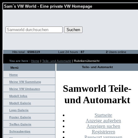
Sam´s VW World - Eine private VW Homepage
Hits total :
6586119
Last 24 hours :
87
2
Users online
You are here :
Home
|
Teile- und Automarkt
| Rubrikenübersicht
Teile- und Automarkt
Menü
Home
Meine VW Sammlung
Samworld Teile-
Meine VW Umbauten
Modell Infos
und Automarkt
Modell Galerie
Logo Galerie
Startseite
Poster Galerie
Anzeige aufgeben
Treffen Galerie
Anzeigen suchen
Registrieren
Schraubertips
Passwort vergessen