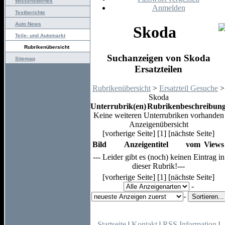
Wissenswertes
Anmelden
Testberichte
Auto News
Skoda
Teile- und Automarkt
Rubrikenübersicht
Suchanzeigen von Skoda
Sitemap
Ersatzteilen
Rubrikenübersicht
>
Ersatzteil Gesuche
>
Skoda
Unterrubrik(en)
Rubrikenbeschreibun
Keine weiteren Unterrubriken vorhanden
Anzeigenübersicht
[vorherige Seite] [1] [nächste Seite]
Bild
Anzeigentitel
vom
Views
--- Leider gibt es (noch) keinen Eintrag in
dieser Rubrik!---
[vorherige Seite] [1] [nächste Seite]
-
-
Startseite
|
Kontakt
|
RSS Information
|